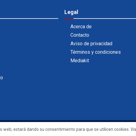
Legal
Acerca de
Contacto
Aviso de privacidad
Términos y condiciones
Mediakit
to
Powered by
99 Degrees
.
sitio web, estará dando su consentimiento para que se utilicen cookies. Vi