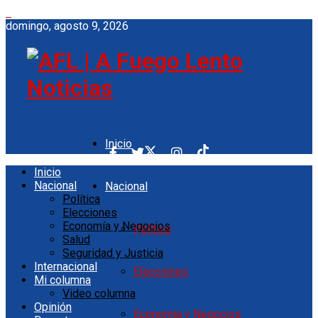
domingo, agosto 9, 2026
AFL
Inicio
Inicio
Nacional
Nacional
Política
Elecciones
Economía y Negocios
Política
Salud
Seguridad y Justicia
Internacional
Elecciones
Mi columna
Video columna
Opinión
Economía y Negocios