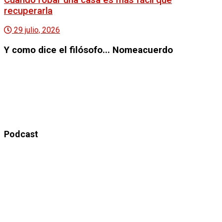
recuperarla
29 julio, 2026
Y como dice el filósofo... Nomeacuerdo
“En política, el secreto mejor guardado es el que todo
mundo ya sabe -pero nadie dice con grabadora
encendida-“.
Podcast