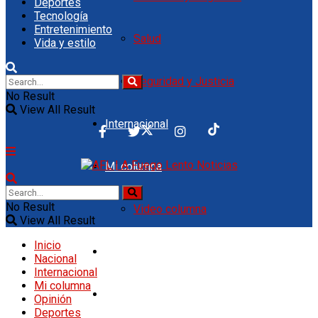
Deportes
Tecnología
Entretenimiento
Salud
Vida y estilo
Seguridad y Justicia
No Result
View All Result
Internacional
Mi columna
No Result
Video columna
View All Result
Inicio
Opinión
Nacional
Internacional
Mi columna
Deportes
Opinión
Deportes