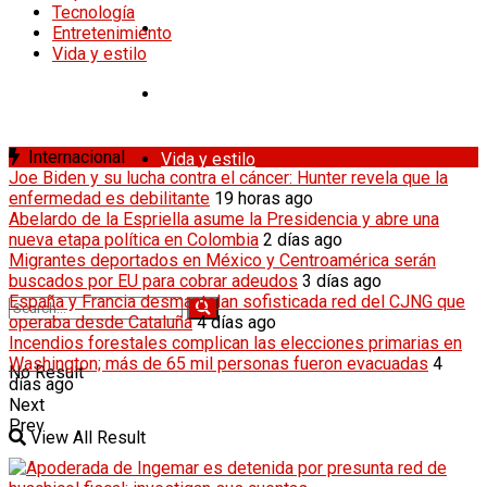
Tecnología
Tecnología
Entretenimiento
Vida y estilo
Entretenimiento
Internacional
Vida y estilo
Joe Biden y su lucha contra el cáncer: Hunter revela que la
enfermedad es debilitante
19 horas ago
Abelardo de la Espriella asume la Presidencia y abre una
nueva etapa política en Colombia
2 días ago
Migrantes deportados en México y Centroamérica serán
buscados por EU para cobrar adeudos
3 días ago
España y Francia desmantelan sofisticada red del CJNG que
operaba desde Cataluña
4 días ago
Incendios forestales complican las elecciones primarias en
Washington; más de 65 mil personas fueron evacuadas
4
No Result
días ago
Next
Prev
View All Result