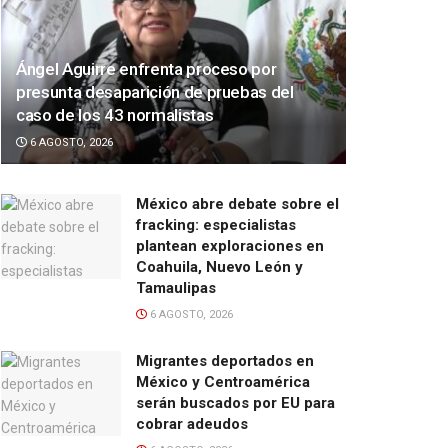
Ángel Aguirre enfrenta proceso por
presunta desaparición de pruebas del
caso de los 43 normalistas
6 AGOSTO, 2026
México abre debate sobre el
fracking: especialistas
plantean exploraciones en
Coahuila, Nuevo León y
Tamaulipas
6 AGOSTO, 2026
Migrantes deportados en
México y Centroamérica
serán buscados por EU para
cobrar adeudos