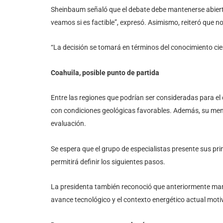
Sheinbaum señaló que el debate debe mantenerse abiert
veamos si es factible”, expresó. Asimismo, reiteró que n
“La decisión se tomará en términos del conocimiento cien
Coahuila, posible punto de partida
Entre las regiones que podrían ser consideradas para el
con condiciones geológicas favorables. Además, su menor
evaluación.
Se espera que el grupo de especialistas presente sus p
permitirá definir los siguientes pasos.
La presidenta también reconoció que anteriormente mante
avance tecnológico y el contexto energético actual moti