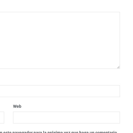
Web
 en este navegador para la próxima vez que haga un comentario.