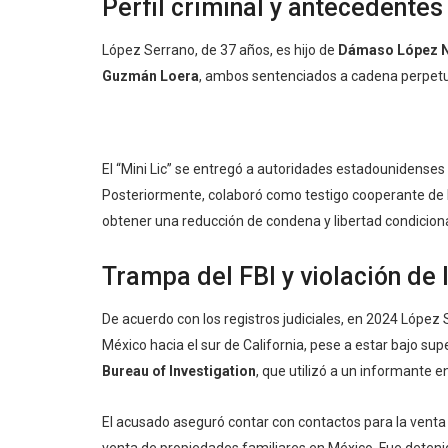
Perfil criminal y antecedentes 
López Serrano, de 37 años, es hijo de
Dámaso López 
Guzmán Loera
, ambos sentenciados a cadena perpetu
El “Mini Lic” se entregó a autoridades estadounidenses 
Posteriormente, colaboró como testigo cooperante de 
obtener una reducción de condena y libertad condicion
Trampa del FBI y violación de
De acuerdo con los registros judiciales, en 2024 Lópe
México hacia el sur de California, pese a estar bajo sup
Bureau of Investigation
, que utilizó a un informante e
El acusado aseguró contar con contactos para la venta 
venta de propiedades familiares en México. Fue detenid