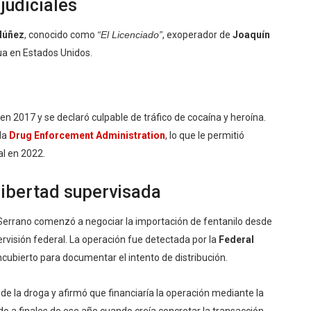
judiciales
Núñez
, conocido como
“El Licenciado”
, exoperador de
Joaquín
a en Estados Unidos.
en 2017 y se declaró culpable de tráfico de cocaína y heroína.
la
Drug Enforcement Administration
, lo que le permitió
al en 2022.
 libertad supervisada
z Serrano comenzó a negociar la importación de fentanilo desde
ervisión federal. La operación fue detectada por la
Federal
ncubierto para documentar el intento de distribución.
de la droga y afirmó que financiaría la operación mediante la
o a finales de ese año cuando creía concretar la transacción.