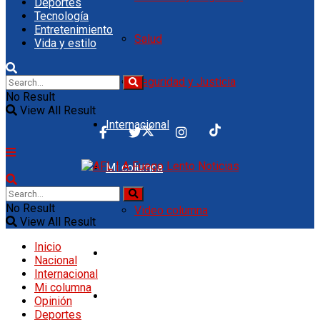
Deportes
Tecnología
Entretenimiento
Salud
Vida y estilo
Seguridad y Justicia
No Result
View All Result
Internacional
Mi columna
No Result
Video columna
View All Result
Inicio
Opinión
Nacional
Internacional
Mi columna
Deportes
Opinión
Deportes