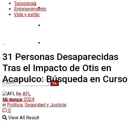
Tecnología
Tecnología
Entretenimiento
Vida y estilo
Entretenimiento
Vida y estilo
31 Personas Desaparecidas
Tras el Impacto de Otis en
Acapulco: Búsqueda en Curso
by
AFL
18 marzo, 2024
No Result
in
Política
,
Seguridad y Justicia
0
View All Result