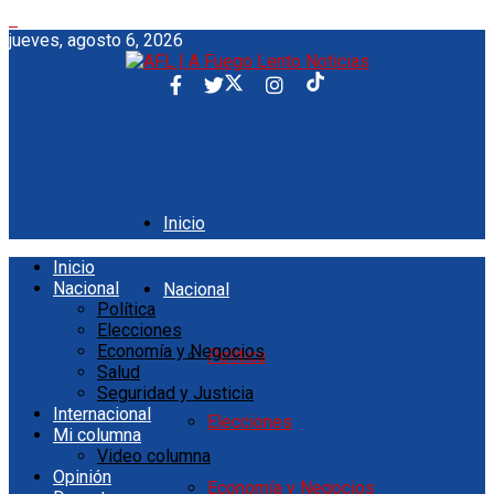
jueves, agosto 6, 2026
Inicio
Inicio
Nacional
Nacional
Política
Elecciones
Economía y Negocios
Política
Salud
Seguridad y Justicia
Internacional
Elecciones
Mi columna
Video columna
Opinión
Economía y Negocios