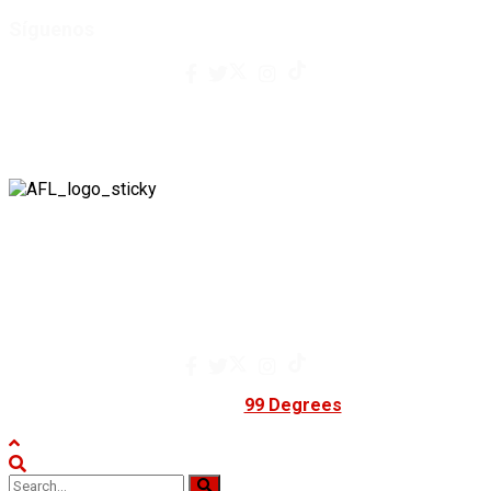
Síguenos
contacto@afuegolento.mx
Tel: 55 0000 0000
A Fuego Lento.
Derechos Reservados 2024.
contacto@afuegolento.mx
Tel: 55 0000 0000
Powered by
99 Degrees
.