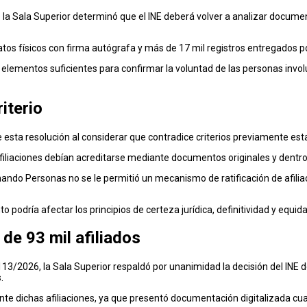
la Sala Superior determinó que el INE deberá volver a analizar documen
atos físicos con firma autógrafa y más de 17 mil registros entregados p
en elementos suficientes para confirmar la voluntad de las personas invo
iterio
esta resolución al considerar que contradice criterios previamente estab
iliaciones debían acreditarse mediante documentos originales y dentro d
ndo Personas no se le permitió un mecanismo de ratificación de afiliac
podría afectar los principios de certeza jurídica, definitividad y equid
de 93 mil afiliados
/2026, la Sala Superior respaldó por unanimidad la decisión del INE de
.
te dichas afiliaciones, ya que presentó documentación digitalizada cu