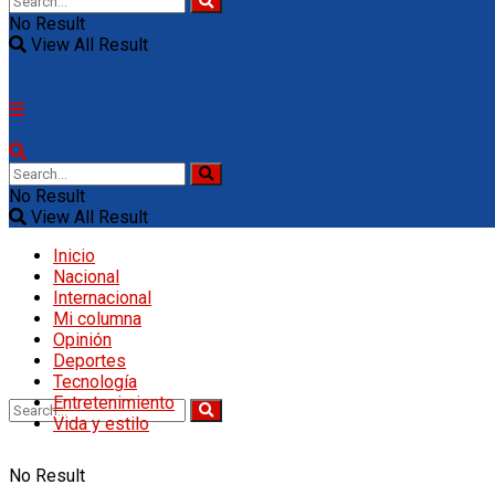
No Result
View All Result
No Result
View All Result
Inicio
Nacional
Internacional
Mi columna
Opinión
Deportes
Tecnología
Entretenimiento
Vida y estilo
No Result