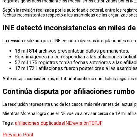
registros generados mediante los mecanismos autorizados por el INE.
Según la revisión realizada por la autoridad electoral, entre los reg
fechas inconsistentes respecto a las asambleas de las organizaciones
INE detectó inconsistencias en miles de
La revisión realizada por el INE encontró diversas irregularidades en
18 mil 814 archivos presentaban daños permanentes.
Seis imágenes no correspondían a las afiliaciones solicit
57 mil 175 registros tenían fechas anteriores a las afilia
17 mil 721 afiliaciones fueron posteriores a las asamblea
Ante estas inconsistencias, el Tribunal confirmó que dichos registros
Continúa disputa por afiliaciones rumbo 
La resolución representa uno de los casos más relevantes del actual pr
Mientras Morena logró que el INE vuelva a revisar cerca de 19 mil afiliac
Tags:
afiliaciones duplicadas
INE
revisión
TEPJF
Previous Post