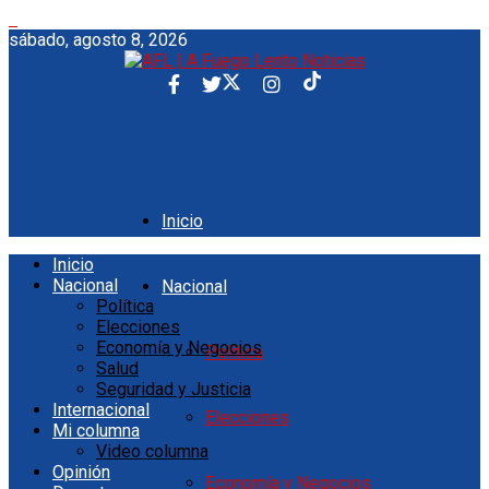
sábado, agosto 8, 2026
Inicio
Inicio
Nacional
Nacional
Política
Elecciones
Economía y Negocios
Política
Salud
Seguridad y Justicia
Internacional
Elecciones
Mi columna
Video columna
Opinión
Economía y Negocios