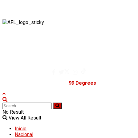
contacto@afuegolento.mx
Tel: 55 0000 0000
A Fuego Lento.
Derechos Reservados 2024.
contacto@afuegolento.mx
Tel: 55 0000 0000
Powered by
99 Degrees
.
No Result
View All Result
Inicio
Nacional