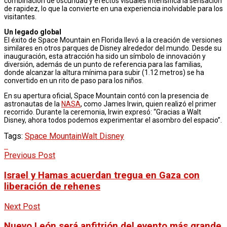
combinación de oscuridad y efectos visuales intensifica la sensación
de rapidez, lo que la convierte en una experiencia inolvidable para los
visitantes.
Un legado global
El éxito de Space Mountain en Florida llevó a la creación de versiones
similares en otros parques de Disney alrededor del mundo. Desde su
inauguración, esta atracción ha sido un símbolo de innovación y
diversión, además de un punto de referencia para las familias,
donde alcanzar la altura mínima para subir (1.12 metros) se ha
convertido en un rito de paso para los niños.
En su apertura oficial, Space Mountain contó con la presencia de
astronautas de la
NASA
, como James Irwin, quien realizó el primer
recorrido. Durante la ceremonia, Irwin expresó: “Gracias a Walt
Disney, ahora todos podemos experimentar el asombro del espacio”.
Tags:
Space Mountain
Walt Disney
Previous Post
Israel y Hamas acuerdan tregua en Gaza con
liberación de rehenes
Next Post
Nuevo León será anfitrión del evento más grande