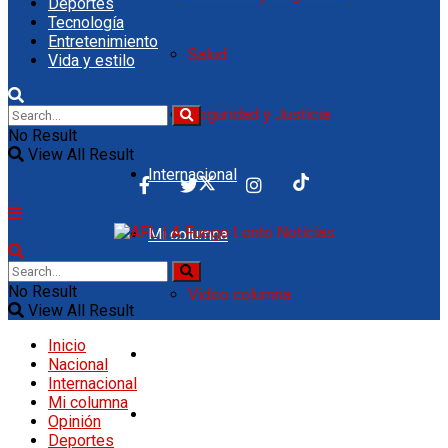
Deportes
Tecnología
Entretenimiento
Salud
Vida y estilo
Seguridad y Justicia
No Result
View All Result
Internacional
Mi columna
No Result
Video columna
View All Result
Inicio
Opinión
Nacional
Internacional
Mi columna
Deportes
Opinión
Deportes