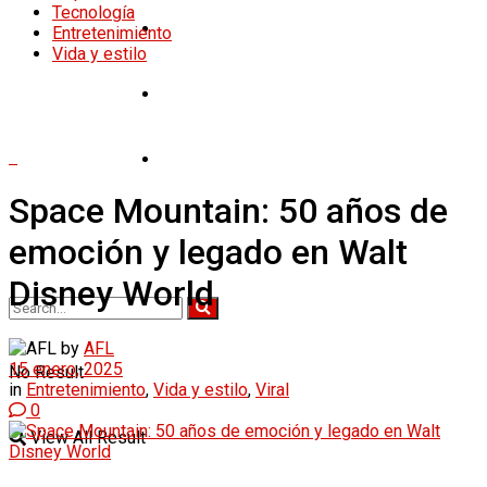
Tecnología
Tecnología
Entretenimiento
Vida y estilo
Entretenimiento
Vida y estilo
Space Mountain: 50 años de
emoción y legado en Walt
Disney World
by
AFL
15 enero, 2025
No Result
in
Entretenimiento
,
Vida y estilo
,
Viral
0
View All Result