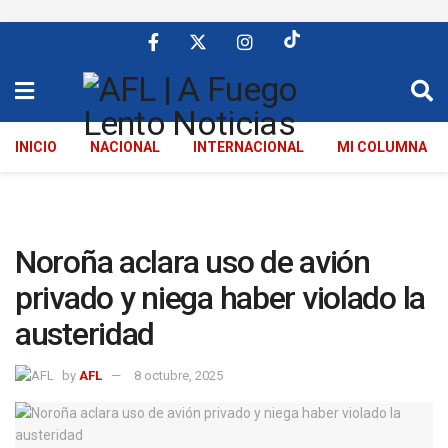
INICIO
NACIONAL
INTERNACIONAL
MI COLUMNA
Noroña aclara uso de avión
privado y niega haber violado la
austeridad
by
AFL
8 octubre, 2025