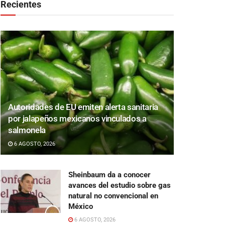
Recientes
Autoridades de EU emiten alerta sanitaria
por jalapeños mexicanos vinculados a
salmonela
6 AGOSTO, 2026
Sheinbaum da a conocer
avances del estudio sobre gas
natural no convencional en
México
6 AGOSTO, 2026