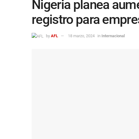
Nigeria planea aume
registro para empr
by
AFL
18 marzo, 2024
in
Internacional