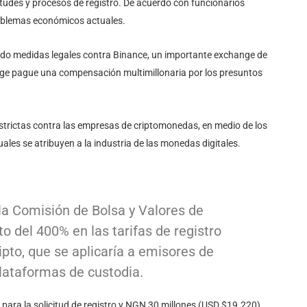
itudes y procesos de registro. De acuerdo con funcionarios
 problemas económicos actuales.
ado medidas legales contra Binance, un importante exchange de
e pague una compensación multimillonaria por los presuntos
trictas contra las empresas de criptomonedas, en medio de los
ales se atribuyen a la industria de las monedas digitales.
la Comisión de Bolsa y Valores de
 del 400% en las tarifas de registro
ipto, que se aplicaría a emisores de
plataformas de custodia.
 para la solicitud de registro y NGN 30 millones (USD $19.220)