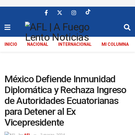
INICIO
NACIONAL
INTERNACIONAL
MI COLUMNA
México Defiende Inmunidad
Diplomática y Rechaza Ingreso
de Autoridades Ecuatorianas
para Detener al Ex
Vicepresidente
by
AFL
2 marzo, 2024