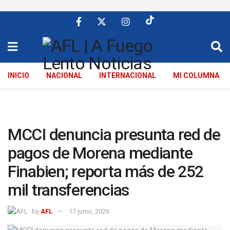
INICIO
NACIONAL
INTERNACIONAL
MI COLUMNA
MCCI denuncia presunta red de
pagos de Morena mediante
Finabien; reporta más de 252
mil transferencias
by
AFL
17 junio, 2026