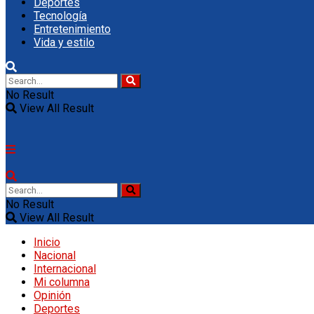
Deportes
Tecnología
Entretenimiento
Vida y estilo
No Result
View All Result
No Result
View All Result
Inicio
Nacional
Internacional
Mi columna
Opinión
Deportes