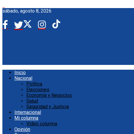
sábado, agosto 8, 2026
Inicio
Nacional
Política
Elecciones
Economía y Negocios
Salud
Seguridad y Justicia
Internacional
Mi columna
Video columna
Opinión