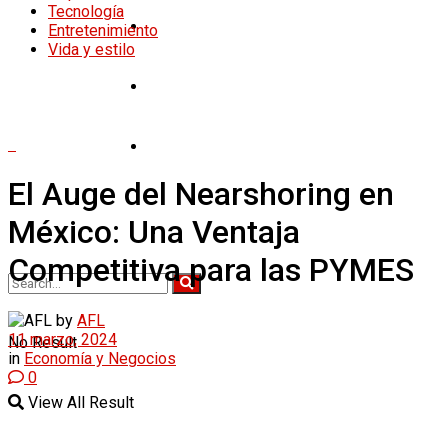
Tecnología
Tecnología
Entretenimiento
Vida y estilo
Entretenimiento
Vida y estilo
El Auge del Nearshoring en
México: Una Ventaja
Competitiva para las PYMES
by
AFL
11 marzo, 2024
No Result
in
Economía y Negocios
0
View All Result