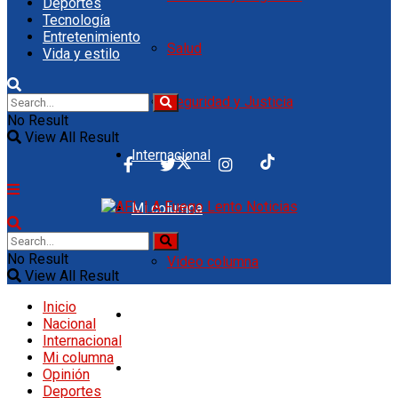
Deportes
Tecnología
Entretenimiento
Salud
Vida y estilo
Seguridad y Justicia
No Result
View All Result
Internacional
Mi columna
No Result
Video columna
View All Result
Inicio
Opinión
Nacional
Internacional
Mi columna
Deportes
Opinión
Deportes