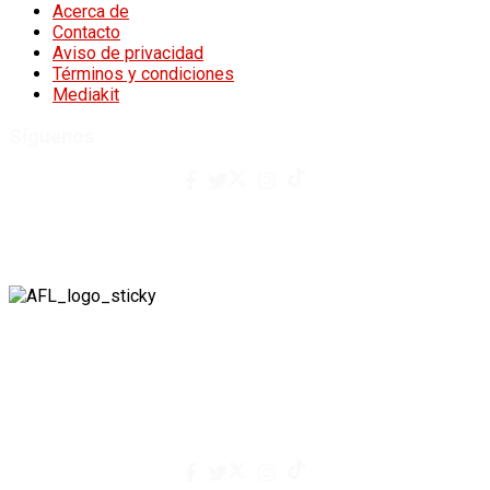
Acerca de
Contacto
Aviso de privacidad
Términos y condiciones
Mediakit
Síguenos
contacto@afuegolento.mx
Tel: 55 0000 0000
A Fuego Lento.
Derechos Reservados 2024.
contacto@afuegolento.mx
Tel: 55 0000 0000