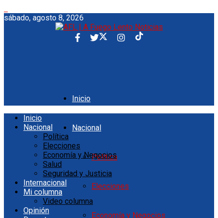
sábado, agosto 8, 2026
Inicio
Inicio
Nacional
Nacional
Política
Elecciones
Economía y Negocios
Política
Salud
Seguridad y Justicia
Internacional
Elecciones
Mi columna
Video columna
Opinión
Economía y Negocios