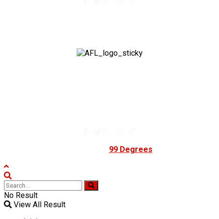
contacto@afuegolento.mx
Tel: 55 0000 0000
A Fuego Lento.
Derechos Reservados 2024.
contacto@afuegolento.mx
Tel: 55 0000 0000
Powered by
99 Degrees
.
No Result
View All Result