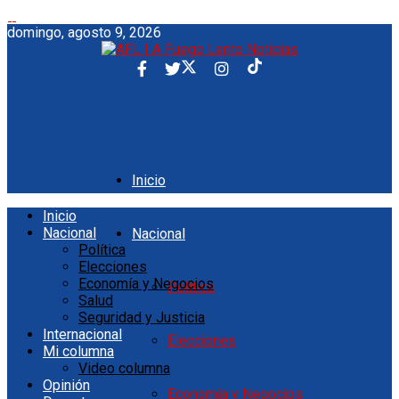
domingo, agosto 9, 2026
Inicio
Inicio
Nacional
Nacional
Política
Elecciones
Economía y Negocios
Política
Salud
Seguridad y Justicia
Internacional
Elecciones
Mi columna
Video columna
Opinión
Economía y Negocios