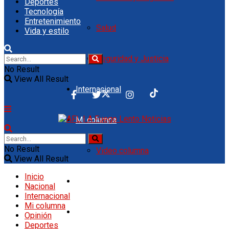
Deportes
Tecnología
Entretenimiento
Salud
Vida y estilo
Seguridad y Justicia
No Result
View All Result
Internacional
Mi columna
No Result
Video columna
View All Result
Inicio
Opinión
Nacional
Internacional
Mi columna
Deportes
Opinión
Deportes