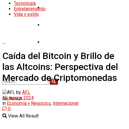
Tecnología
Tecnología
Entretenimiento
Vida y estilo
Entretenimiento
Vida y estilo
Caída del Bitcoin y Brillo de
las Altcoins: Perspectiva del
Mercado de Criptomonedas
by
AFL
19 marzo, 2024
No Result
in
Economía y Negocios
,
Internacional
0
View All Result