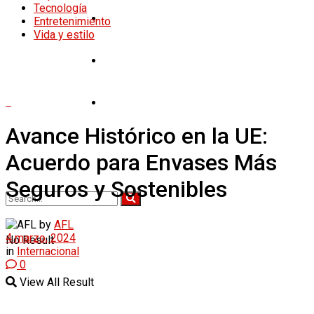
Tecnología
Tecnología
Entretenimiento
Vida y estilo
Entretenimiento
Vida y estilo
Avance Histórico en la UE:
Acuerdo para Envases Más
Seguros y Sostenibles
by
AFL
4 marzo, 2024
No Result
in
Internacional
0
View All Result