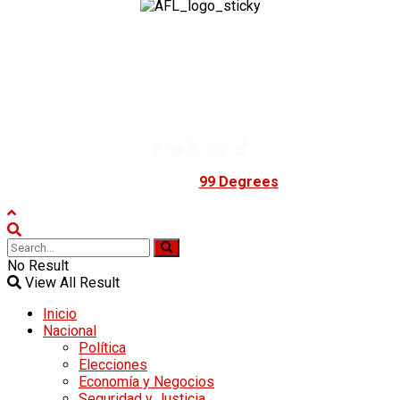
A Fuego Lento.
Derechos Reservados 2024.
contacto@afuegolento.mx
Tel: 55 0000 0000
Powered by
99 Degrees
.
No Result
View All Result
Inicio
Nacional
Política
Elecciones
Economía y Negocios
Seguridad y Justicia