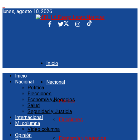
lunes, agosto 10, 2026
Inicio
Inicio
Nacional
Nacional
Política
Elecciones
Economía y Negocios
Política
Salud
Seguridad y Justicia
Internacional
Elecciones
Mi columna
Video columna
Opinión
Economía y Negocios