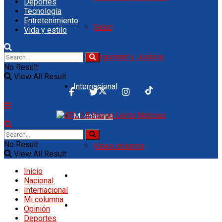
Deportes
Tecnología
Entretenimiento
Salud
Vida y estilo
Seguridad y Justicia
No Result
View All Result
Internacional
Mi columna
No Result
Video columna
View All Result
Inicio
Opinión
Nacional
Internacional
Mi columna
Deportes
Opinión
Deportes