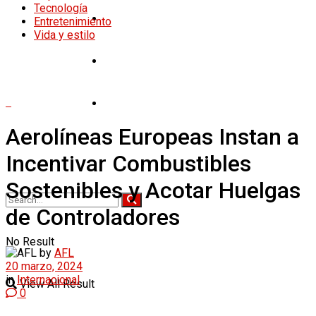
Tecnología
Tecnología
Entretenimiento
Vida y estilo
Entretenimiento
Vida y estilo
Aerolíneas Europeas Instan a
Incentivar Combustibles
Sostenibles y Acotar Huelgas
de Controladores
No Result
by
AFL
20 marzo, 2024
in
Internacional
View All Result
0