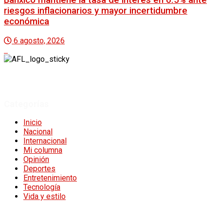
Banxico mantiene la tasa de interés en 6.5% ante
riesgos inflacionarios y mayor incertidumbre
económica
6 agosto, 2026
A Fuego Lento.
Derechos Reservados 2024.
Categorías
Inicio
Nacional
Internacional
Mi columna
Opinión
Deportes
Entretenimiento
Tecnología
Vida y estilo