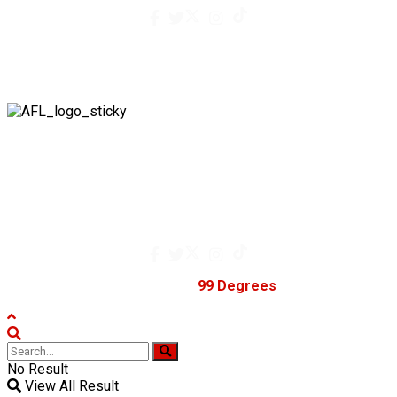
contacto@afuegolento.mx
Tel: 55 0000 0000
A Fuego Lento.
Derechos Reservados 2024.
contacto@afuegolento.mx
Tel: 55 0000 0000
Powered by
99 Degrees
.
No Result
View All Result