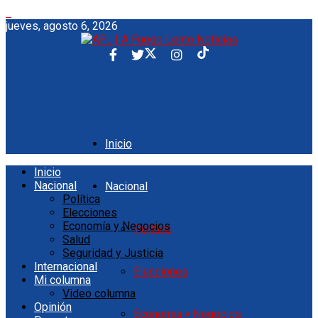
jueves, agosto 6, 2026
Inicio
Inicio
Nacional
Nacional
Política
Elecciones
Economía y Negocios
Política
Salud
Seguridad y Justicia
Internacional
Elecciones
Mi columna
Video columna
Opinión
Economía y Negocios