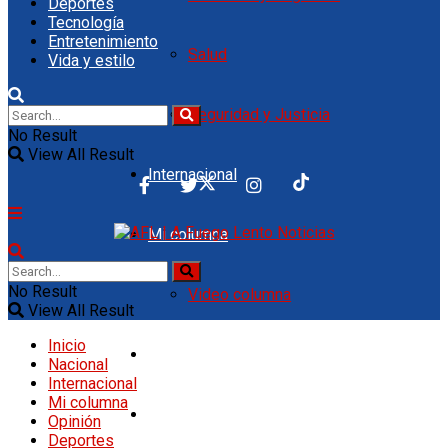
Deportes
Tecnología
Entretenimiento
Salud
Vida y estilo
Seguridad y Justicia
No Result
View All Result
Internacional
Mi columna
No Result
Video columna
View All Result
Inicio
Opinión
Nacional
Internacional
Mi columna
Deportes
Opinión
Deportes