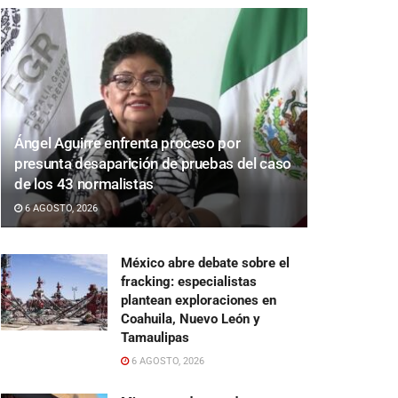
Ángel Aguirre enfrenta proceso por
presunta desaparición de pruebas del caso
de los 43 normalistas
6 AGOSTO, 2026
México abre debate sobre el
fracking: especialistas
plantean exploraciones en
Coahuila, Nuevo León y
Tamaulipas
6 AGOSTO, 2026